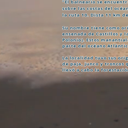
"El balneario se encuent
sobre las costas del océa
la ruta 10. Dista 11 km d
Su nombre tiene como ori
ensenada de Castillos y l
Polonio). Estos manantia
parte del océano Atlántic
La localidad tuvo sus orí
de paja, junco y troncos 
llevó a cabo la forestació