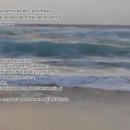
bicamos en en Cachimba y
s, al lado de Antel, en el centro
lneario.
res temporarios.
tración de Propiedades.
miento Notarial y Jurídico.
s de Agrimensura.
nes.
izaciones ante la Intendencia, y
 empresa permanece abierta todo