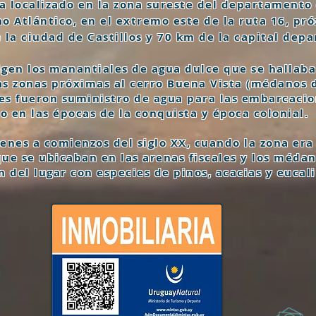
ra localizado en la zona sureste del departamento
no Atlántico, en el extremo este de la ruta 16, p
e la ciudad de Castillos y 70 km de la capital dep
gen los manantiales de agua dulce que se hallaba
as zonas próximas al cerro Buena Vista (médanos 
les fueron suministro de agua para las embarcaci
o en las épocas de la conquista y época colonial.
genes a comienzos del siglo XX, cuando la zona er
que se ubicaban en las arenas fiscales y los méda
n del lugar con especies de pinos, acacias y eucali