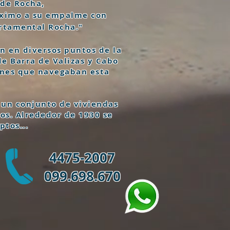
 de Rocha,
róximo a su empalme con
artamental Rocha."
n en diversos puntos de la
de Barra de Valizas y Cabo
ones que navegaban esta
a un conjunto de viviendas
nos. Alrededor de 1930 se
ptos...
4475-2007
099.698.670