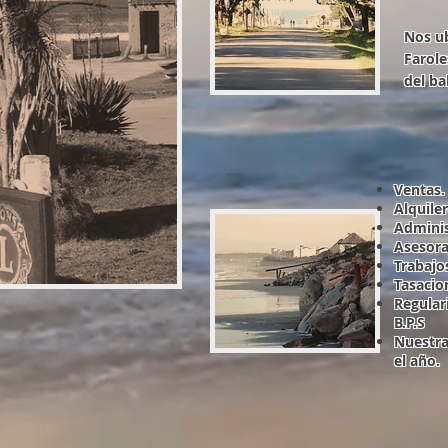
Nos u
Farole
del ba
Ventas.
Alquile
Adminis
Asesora
Trabajo
Tasacio
Regular
B.P.S
Nuestra
el año.