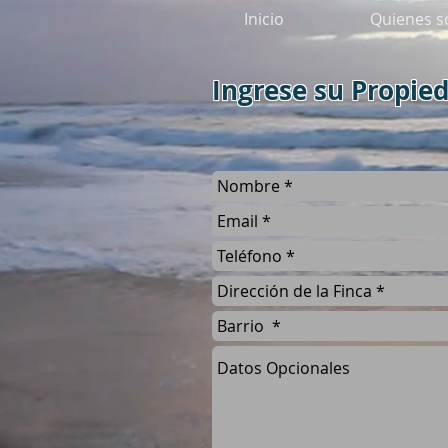
Inicio
Quienes 
Ingrese su Propie