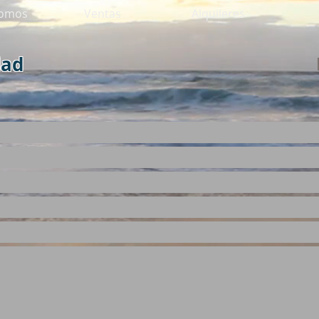
somos
Ventas
Alquileres
dad