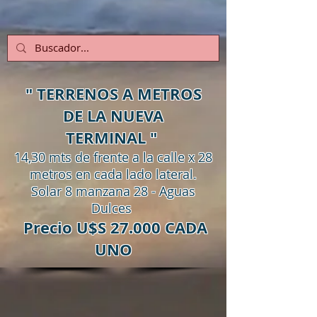
" TERRENOS A METROS
DE LA NUEVA
TERMINAL "
14,30 mts de frente a la calle x 28
metros en cada lado lateral.
Solar 8 manzana 28 - Aguas
Dulces
Precio U$S 27.000 CADA
UNO