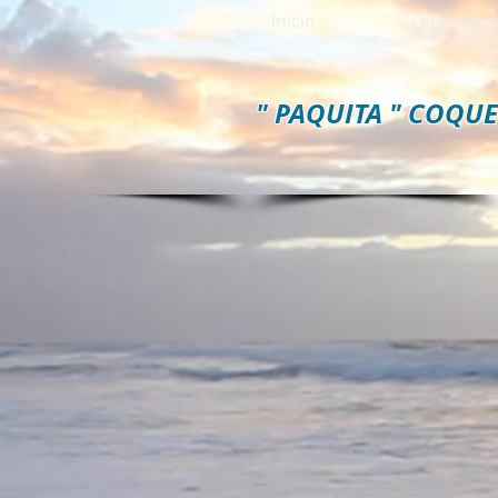
Inicio
Quienes 
" PAQUITA " COQU