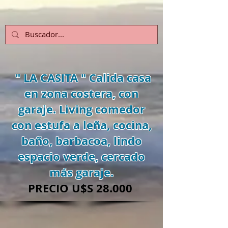
" LA CASITA " Calida casa
en zona costera, con
garaje. Living comedor
con estufa a leña, cocina,
baño, barbacoa, lindo
espacio verde, cercado
más garaje.
PRECIO U$S 28.000