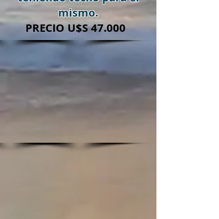
mismo.
PRECIO U$S 47.000
​