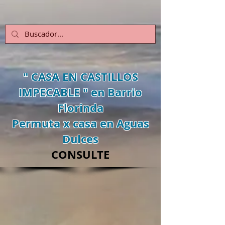
" CASA EN CASTILLOS
IMPECABLE " en Barrio
Florinda
Permuta x casa en Aguas
Dulces
CONSULTE