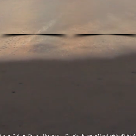
 Aguas Dulces, Rocha. Uruguay. -
Diseño de
www.MontevideoSitios