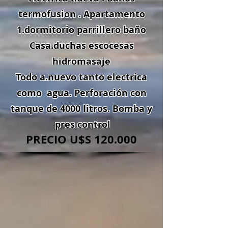
termofusion . Apartamento
1.dormitorio parrillero baño
Casa.duchas escocesas
hidromasaje
Todo a.nuevo tanto electrica
como agua. Perforación con
tanque de 4000 litros.
Bomba y
pres control
PRECIO U$S 120.000