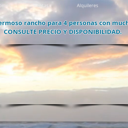
somos
Ventas
Alquileres
ermoso rancho para 4 personas con much
CONSULTE PRECIO Y DISPONIBILIDAD.