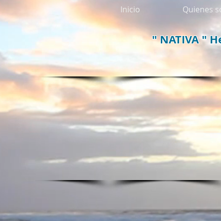
Inicio
Quienes 
" NATIVA " H